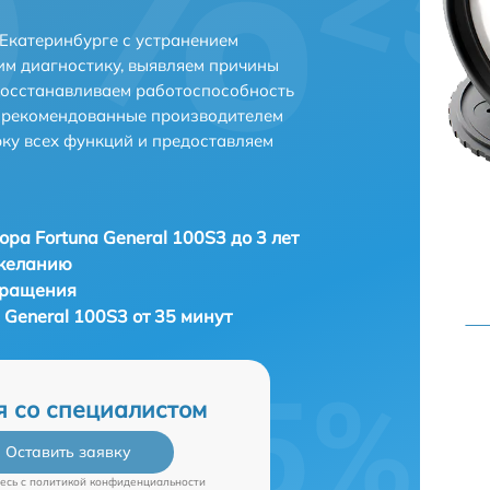
 Екатеринбурге с устранением
м диагностику, выявляем причины
восстанавливаем работоспособность
и рекомендованные производителем
рку всех функций и предоставляем
ора Fortuna General 100S3 до 3 лет
 желанию
бращения
 General 100S3 от 35 минут
я со специалистом
Оставить заявку
есь c
политикой конфиденциальности