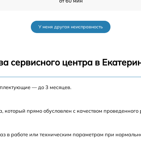
от 60 мин
l
от 60 мин
У меня другая неисправность
от 60 мин
от 60 мин
ва сервисного центра в Екатери
3
от 60 мин
мплектующие — до 3 месяцев.
от 60 мин
от 60 мин
а, который прямо обусловлен с качеством проведенного
от 60 мин
аз в работе или техническим параметрам при нормальн