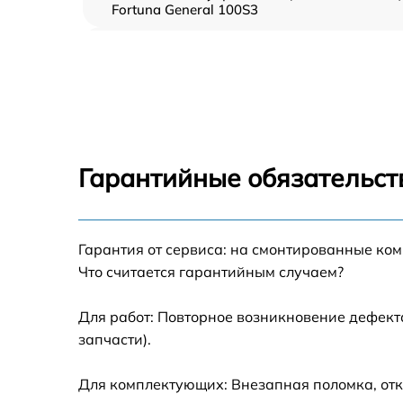
Fortuna General 100S3
Прошивка (Обновление ПО) Fortuna Genera
100S3
Замена дисплея (экрана) Fortuna General
100S3
Замена корпуса Fortuna General 100S3
Гарантийные обязательст
Замена аккумулятора Fortuna General 100S
Гарантия от сервиса: на смонтированные ко
Замена процессора Fortuna General 100S3
Что считается гарантийным случаем?
Замена USB порта Fortuna General 100S3
Для работ: Повторное возникновение дефект
запчасти).
Замена ключей управления Fortuna General
100S3
Для комплектующих: Внезапная поломка, отк
Замена микросхемы усилителя Fortuna