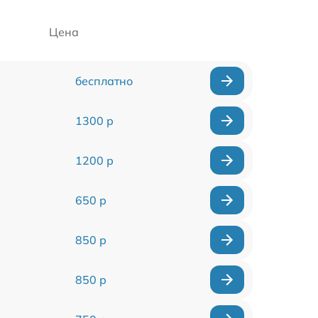
Цена
бесплатно
1300 р
1200 р
650 р
850 р
850 р