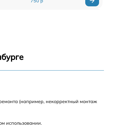
750 р
450 р
750 р
1500 р
нбурге
700 р
850 р
650 р
 ремонта (например, некорректный монтаж
590 р
ом использовании.