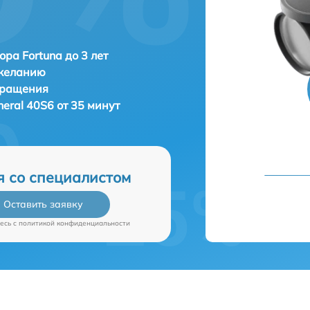
ора Fortuna до 3 лет
 желанию
бращения
neral 40S6 от 35 минут
я со специалистом
Оставить заявку
есь c
политикой конфиденциальности