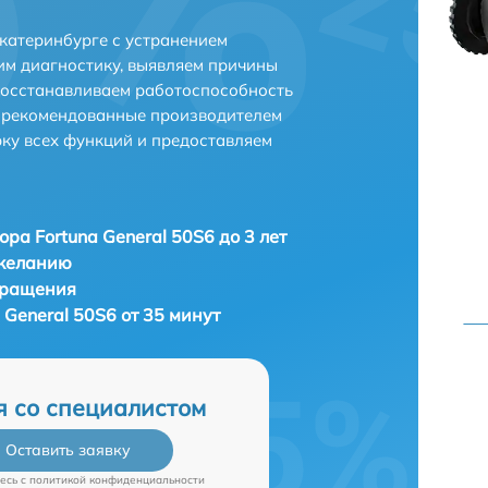
Екатеринбурге с устранением
м диагностику, выявляем причины
восстанавливаем работоспособность
и рекомендованные производителем
рку всех функций и предоставляем
ора Fortuna General 50S6 до 3 лет
 желанию
бращения
 General 50S6 от 35 минут
я со специалистом
Оставить заявку
есь c
политикой конфиденциальности