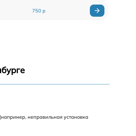
750 р
450 р
750 р
1500 р
нбурге
700 р
850 р
650 р
 (например, неправильная установка
590 р