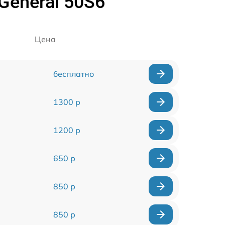
General 50S6
Цена
бесплатно
1300 р
1200 р
650 р
850 р
850 р