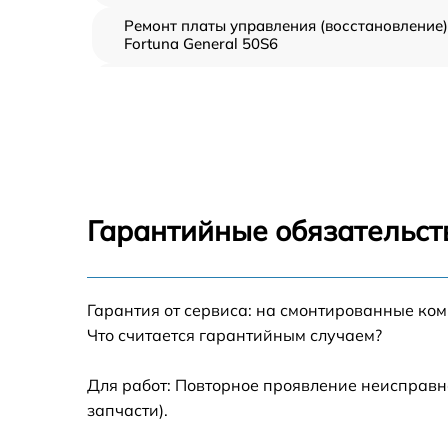
Ремонт платы управления (восстановление)
Fortuna General 50S6
Прошивка (Обновление ПО) Fortuna Genera
50S6
Замена дисплея (экрана) Fortuna General
50S6
Замена корпуса Fortuna General 50S6
Гарантийные обязательст
Замена аккумулятора Fortuna General 50S6
Гарантия от сервиса: на смонтированные ко
Замена процессора Fortuna General 50S6
Что считается гарантийным случаем?
Замена USB порта Fortuna General 50S6
Для работ: Повторное проявление неисправн
запчасти).
Замена ключей управления Fortuna General
50S6