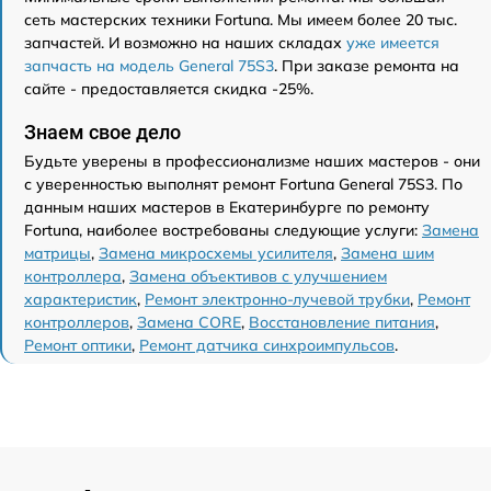
сеть мастерских техники Fortuna. Мы имеем более 20 тыс.
запчастей. И возможно на наших складах
уже имеется
запчасть на модель General 75S3
. При заказе ремонта на
сайте - предоставляется скидка -25%.
Знаем свое дело
Будьте уверены в профессионализме наших мастеров - они
с уверенностью выполнят ремонт Fortuna General 75S3. По
данным наших мастеров в Екатеринбурге по ремонту
Fortuna, наиболее востребованы следующие услуги:
Замена
матрицы
,
Замена микросхемы усилителя
,
Замена шим
контроллера
,
Замена объективов с улучшением
характеристик
,
Ремонт электронно-лучевой трубки
,
Ремонт
контроллеров
,
Замена CORE
,
Восстановление питания
,
Ремонт оптики
,
Ремонт датчика синхроимпульсов
.