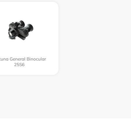
tuna General Binocular
25S6