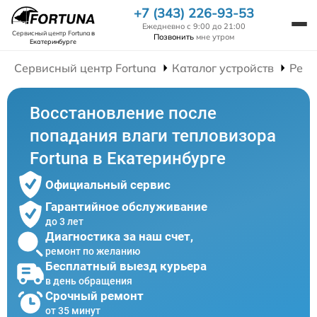
+7 (343) 226-93-53
Ежедневно с 9:00 до 21:00
Сервисный центр Fortuna
в
Позвонить
мне утром
Екатеринбурге
Сервисный центр Fortuna
Каталог устройств
Ремо
Восстановление после
попадания влаги тепловизора
Fortuna в Екатеринбурге
Официальный сервис
Гарантийное обслуживание
до 3 лет
Диагностика за наш счет,
ремонт по желанию
Бесплатный выезд курьера
в день обращения
Срочный ремонт
от 35 минут